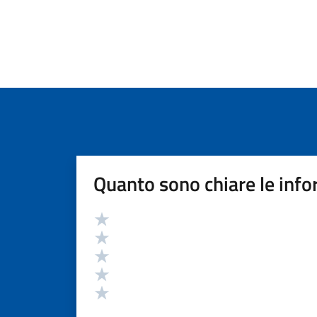
Quanto sono chiare le info
Valutazione
Valuta 5 stelle su 5
Valuta 4 stelle su 5
Valuta 3 stelle su 5
Valuta 2 stelle su 5
Valuta 1 stelle su 5