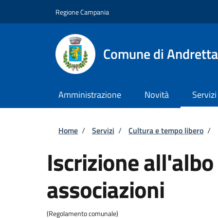
Salta al contenuto principale
Skip to footer content
Regione Campania
Comune di Andretta
Amministrazione
Novità
Servizi
Briciole di pane
Home
/
Servizi
/
Cultura e tempo libero
/
Iscrizione all'alb
associazioni
(Regolamento comunale)