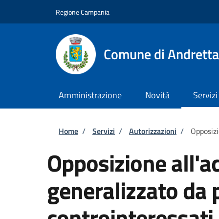
Salta al contenuto principale
Skip to footer content
Regione Campania
Comune di Andretta
Amministrazione
Novità
Servizi
Briciole di pane
Home
/
Servizi
/
Autorizzazioni
/
Opposizi
Opposizione all'a
generalizzato da p
controinteressati