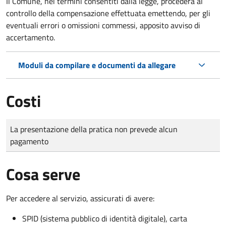
Il Comune, nei termini consentiti dalla legge, procederà al
controllo della compensazione effettuata emettendo, per gli
eventuali errori o omissioni commessi, apposito avviso di
accertamento.
Moduli da compilare e documenti da allegare
Costi
Tipo di pagamento
Importo
La presentazione della pratica non prevede alcun
pagamento
Cosa serve
Per accedere al servizio, assicurati di avere:
SPID (sistema pubblico di identità digitale), carta