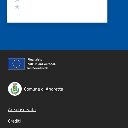
Valuta 1 stelle su 5
Comune di Andretta
Footer menu
Area riservata
Crediti