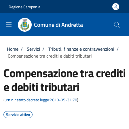
Salta al contenuto principale
Skip to footer content
Regione Campania
Comune di Andretta
Briciole di pane
Home
/
Servizi
/
Tributi, finanze e contravvenzioni
/
Compensazione tra crediti e debiti tributari
Compensazione tra crediti
e debiti tributari
(
urn:nir:stato:decreto.legge:2010-05-31;78
)
Servizio attivo