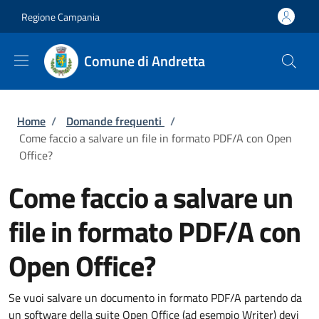
Salta al contenuto principale
Skip to footer content
Regione Campania
Comune di Andretta
Briciole di pane
Home
/
Domande frequenti
/
Come faccio a salvare un file in formato PDF/A con Open
Office?
Come faccio a salvare un
file in formato PDF/A con
Open Office?
Se vuoi salvare un documento in formato PDF/A partendo da
un software della suite Open Office (ad esempio Writer) devi