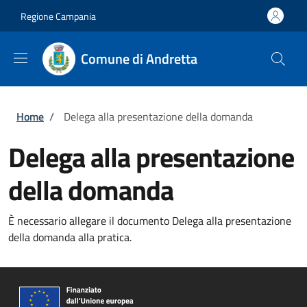
Salta al contenuto principale
Skip to footer content
Regione Campania
Comune di Andretta
Briciole di pane
Home
/
Delega alla presentazione della domanda
Delega alla presentazione
della domanda
È necessario allegare il documento Delega alla presentazione
della domanda alla pratica.