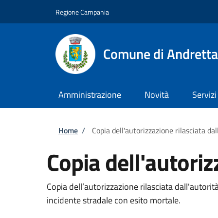
Salta al contenuto principale
Skip to footer content
Regione Campania
Comune di Andretta
Amministrazione
Novità
Servizi
Briciole di pane
Home
/
Copia dell'autorizzazione rilasciata dal
Copia dell'autoriz
Copia dell’autorizzazione rilasciata dall'autorità 
incidente stradale con esito mortale.