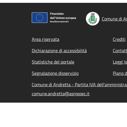
Comune di A
Footer menu
Area riservata
Crediti
Dichiarazione di accessibilità
Contatt
Statistiche del portale
Leggi l
Segnalazione disservizio
Piano d
Comune di Andretta - Partita IVA dell'amminist
comune.andretta@asmepec.it