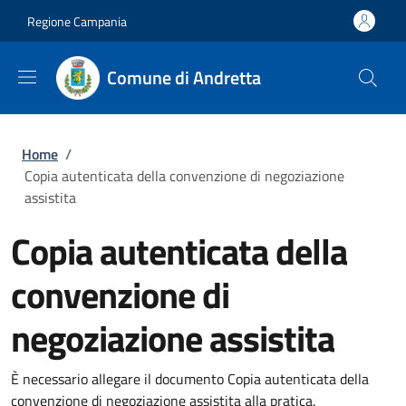
Salta al contenuto principale
Skip to footer content
Regione Campania
Comune di Andretta
Briciole di pane
Home
/
Copia autenticata della convenzione di negoziazione
assistita
Copia autenticata della
convenzione di
negoziazione assistita
È necessario allegare il documento Copia autenticata della
convenzione di negoziazione assistita alla pratica.