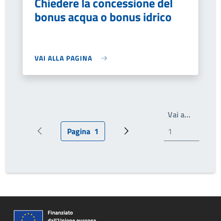
Chiedere la concessione del
bonus acqua o bonus idrico
VAI ALLA PAGINA
Write th
Vai a…
Pagina
1
Pagina precedente
Pagina attuale
Prossima pagina