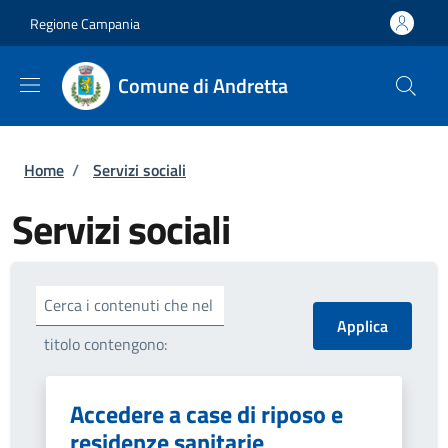
Salta al contenuto principale
Skip to footer content
Regione Campania
Comune di Andretta
Briciole di pane
Home
/
Servizi sociali
Servizi sociali
Cerca i contenuti che nel
titolo contengono:
Accedere a case di riposo e
residenze sanitarie