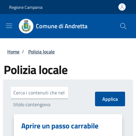
Salta al contenuto principale
Skip to footer content
Regione Campania
Comune di Andretta
Briciole di pane
Home
/
Polizia locale
Polizia locale
Cerca i contenuti che nel
titolo contengono:
Aprire un passo carrabile