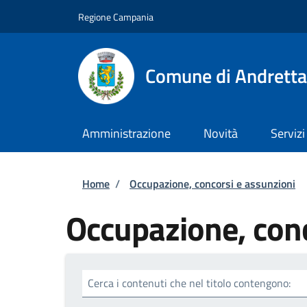
Salta al contenuto principale
Skip to footer content
Regione Campania
Comune di Andretta
Amministrazione
Novità
Servizi
Briciole di pane
Home
/
Occupazione, concorsi e assunzioni
Occupazione, conc
Cerca i contenuti che nel titolo contengono: