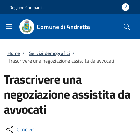
Salta al contenuto principale
Skip to footer content
Regione Campania
Comune di Andretta
Briciole di pane
Home
/
Servizi demografici
/
Trascrivere una negoziazione assistita da avvocati
Trascrivere una
negoziazione assistita da
avvocati
Condividi