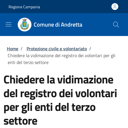
Salta al contenuto principale
Skip to footer content
Regione Campania
Comune di Andretta
Briciole di pane
Home
/
Protezione civile e volontariato
/
Chiedere la vidimazione del registro dei volontari per gli
enti del terzo settore
Chiedere la vidimazione
del registro dei volontari
per gli enti del terzo
settore