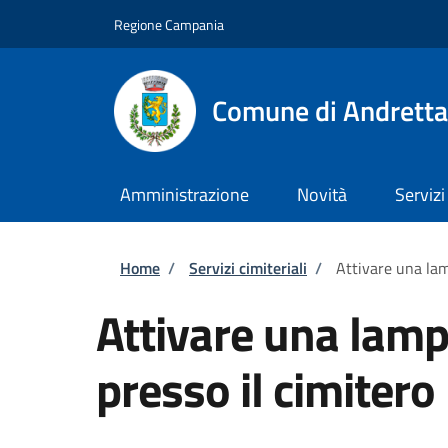
Salta al contenuto principale
Skip to footer content
Regione Campania
Comune di Andretta
Amministrazione
Novità
Servizi
Briciole di pane
Home
/
Servizi cimiteriali
/
Attivare una lam
Attivare una lamp
presso il cimitero