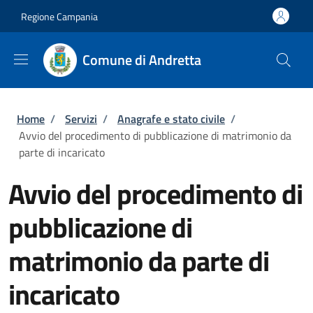
Salta al contenuto principale
Skip to footer content
Regione Campania
Comune di Andretta
Briciole di pane
Home
/
Servizi
/
Anagrafe e stato civile
/
Avvio del procedimento di pubblicazione di matrimonio da
parte di incaricato
Avvio del procedimento di
pubblicazione di
matrimonio da parte di
incaricato