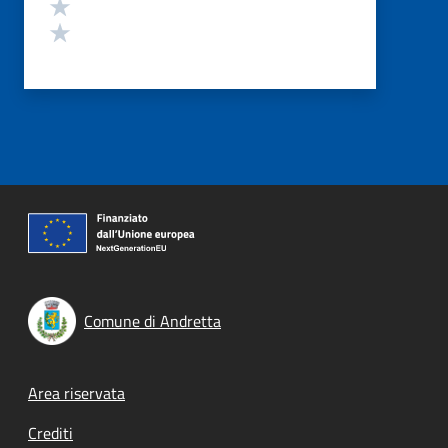
Valuta 2 stelle su 5
Valuta 1 stelle su 5
Comune di Andretta
Footer menu
Area riservata
Crediti